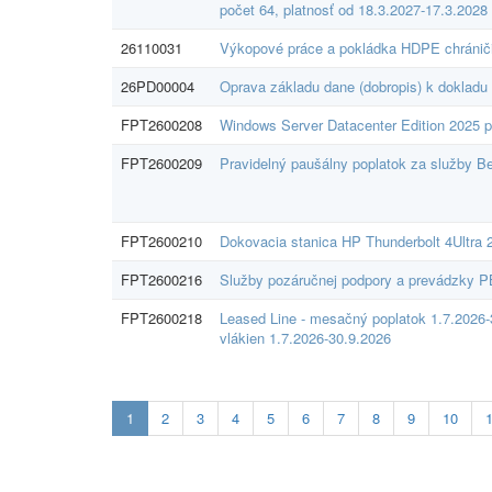
počet 64, platnosť od 18.3.2027-17.3.2028
26110031
Výkopové práce a pokládka HDPE chráničie
26PD00004
Oprava základu dane (dobropis) k dokladu 
FPT2600208
Windows Server Datacenter Edition 2025 p
FPT2600209
Pravidelný paušálny poplatok za služby B
FPT2600210
Dokovacia stanica HP Thunderbolt 4Ultra
FPT2600216
Služby pozáručnej podpory a prevádzky P
FPT2600218
Leased Line - mesačný poplatok 1.7.2026-
vlákien 1.7.2026-30.9.2026
Aktuálna
1
2
3
4
5
6
7
8
9
10
stránka
1