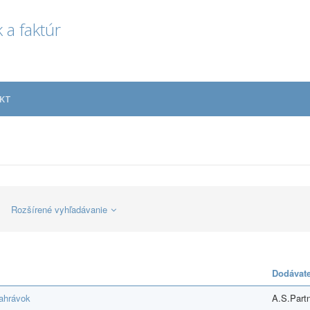
 a faktúr
KT
Rozšírené vyhľadávanie
Dodávate
nahrávok
A.S.Partne