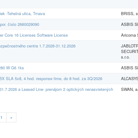
k -Tehelná ulica, Trnava
BRISS, s.
por. číslo 2660029090
ASBIS Sk 
er Core 16 Licenses Software License
Aricoma 
ezpečnostného centra 1.7.2026-31.12.2026
JABLOT
SECURIT
s.r.o.
 280 W G6 1ks
ASBIS Sk 
BX SLA 5x8, 4 hod. response time, do 8 hod. za 3Q/2026
ALCASYS 
31.7.2026 a Leased Line- prenájom 2 optických nenasvietených
SWAN, a.
11
»