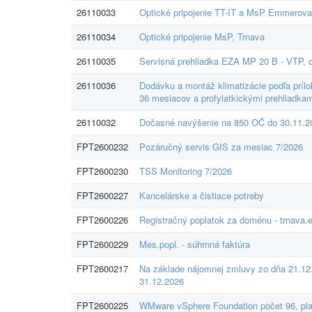
26110033
Optické pripojenie TT-IT a MsP Emmerova 
26110034
Optické pripojenie MsP, Trnava
26110035
Servisná prehliadka EZA MP 20 B - VTP, d
26110036
Dodávku a montáž klimatizácie podľa prílo
36 mesiacov a profylatkickými prehliadkam
26110032
Dočasné navýšenie na 850 OČ do 30.11.2
FPT2600232
Pozáručný servis GIS za mesiac 7/2026
FPT2600230
TSS Monitoring 7/2026
FPT2600227
Kancelárske a čistiace potreby
FPT2600226
Registračný poplatok za doménu - trnava.e
FPT2600229
Mes.popl. - súhrnná faktúra
FPT2600217
Na základe nájomnej zmluvy zo dňa 21.12
31.12.2026
FPT2600225
WMware vSphere Foundation počet 96, pla