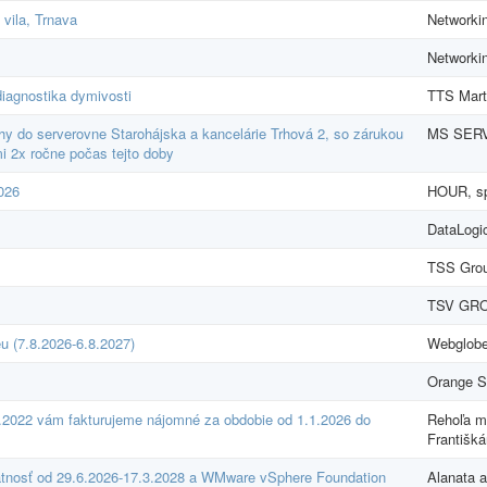
vila, Trnava
Networkin
Networkin
iagnostika dymivosti
TTS Marti
hy do serverovne Starohájska a kancelárie Trhová 2, so zárukou
MS SERVI
i 2x ročne počas tejto doby
026
HOUR, spo
DataLogic
TSS Grou
TSV GROU
u (7.8.2026-6.8.2027)
Webglobe
Orange S
.2022 vám fakturujeme nájomné za obdobie od 1.1.2026 do
Rehoľa m
Františk
tnosť od 29.6.2026-17.3.2028 a WMware vSphere Foundation
Alanata a