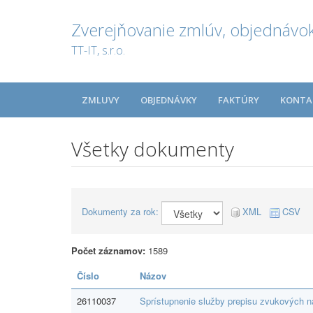
Zverejňovanie zmlúv, objednávok
TT-IT, s.r.o.
ZMLUVY
OBJEDNÁVKY
FAKTÚRY
KONTA
Všetky dokumenty
Dokumenty za rok:
XML
CSV
Počet záznamov:
1589
Číslo
Názov
26110037
Sprístupnenie služby prepisu zvukových 