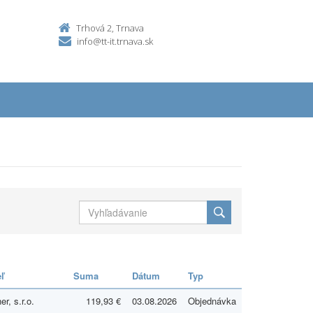
Trhová 2, Trnava
info@tt-it.trnava.sk
ľ
Suma
Dátum
Typ
r, s.r.o.
119,93 €
03.08.2026
Objednávka