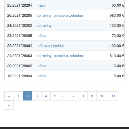
25/2021*28284
mäso
60,00 €
26/2021*28285
potraviny, ovocie a zelenina
980,00 €
24/2021*28283
potraviny
130,00 €
23/2021*28065
mäso
70,00 €
22/2021*28064
mäsové výrobky
100,00 €
21/2021*28063
potraviny, ovocie a zelenina
810,00 €
20/2021*28062
mäso
3,00 €
18/2021*28060
mäso
5,00 €
Aktuálna
«
1
2
3
4
5
6
7
8
9
10
11
stránka
»
2