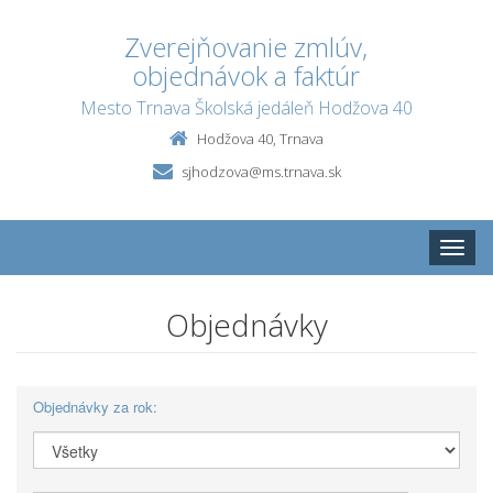
Zverejňovanie zmlúv,
objednávok a faktúr
Mesto Trnava Školská jedáleň Hodžova 40
Hodžova 40, Trnava
sjhodzova@ms.trnava.sk
Toggle
naviga
Objednávky
Objednávky za rok: