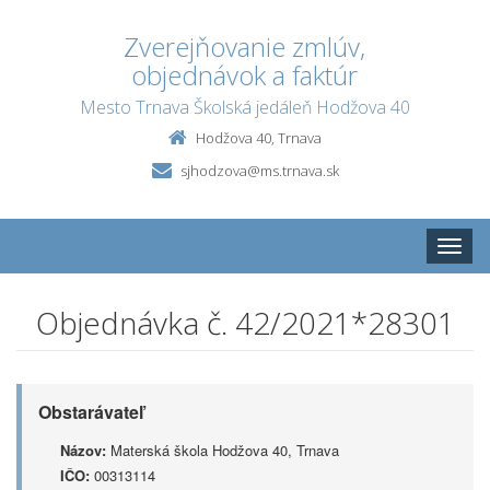
Zverejňovanie zmlúv,
objednávok a faktúr
Mesto Trnava Školská jedáleň Hodžova 40
Hodžova 40, Trnava
sjhodzova@ms.trnava.sk
Toggle
naviga
Objednávka č. 42/2021*28301
Obstarávateľ
Názov:
Materská škola Hodžova 40, Trnava
IČO:
00313114