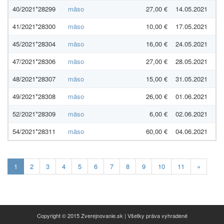
40/2021*28299
mäso
27,00 €
14.05.2021
41/2021*28300
mäso
10,00 €
17.05.2021
45/2021*28304
mäso
16,00 €
24.05.2021
47/2021*28306
mäso
27,00 €
28.05.2021
48/2021*28307
mäso
15,00 €
31.05.2021
49/2021*28308
mäso
26,00 €
01.06.2021
52/2021*28309
mäso
6,00 €
02.06.2021
54/2021*28311
mäso
60,00 €
04.06.2021
Aktuálna
1
2
3
4
5
6
7
8
9
10
11
»
stránka
1
Copyright © 2015 Zverejnovanie.sk | Všetky práva vyhradené