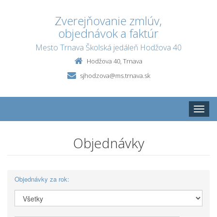
Zverejňovanie zmlúv,
objednávok a faktúr
Mesto Trnava Školská jedáleň Hodžova 40
Hodžova 40, Trnava
sjhodzova@ms.trnava.sk
Toggle
naviga
Objednávky
Objednávky za rok: