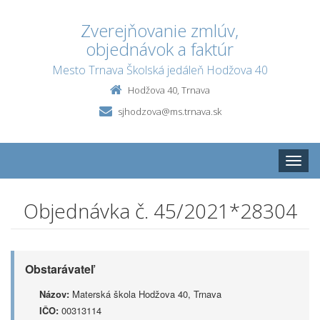
Zverejňovanie zmlúv,
objednávok a faktúr
Mesto Trnava Školská jedáleň Hodžova 40
Hodžova 40, Trnava
sjhodzova@ms.trnava.sk
Toggle
naviga
Objednávka č. 45/2021*28304
Obstarávateľ
Názov:
Materská škola Hodžova 40, Trnava
IČO:
00313114