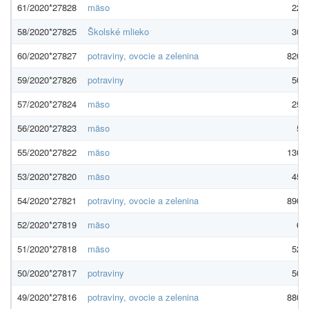
61/2020*27828
mäso
22,0
58/2020*27825
Školské mlieko
30,0
60/2020*27827
potraviny, ovocie a zelenina
820,0
59/2020*27826
potraviny
50,0
57/2020*27824
mäso
25,0
56/2020*27823
mäso
5,0
55/2020*27822
mäso
130,0
53/2020*27820
mäso
45,0
54/2020*27821
potraviny, ovocie a zelenina
890,0
52/2020*27819
mäso
6,0
51/2020*27818
mäso
52,0
50/2020*27817
potraviny
50,0
49/2020*27816
potraviny, ovocie a zelenina
880,0