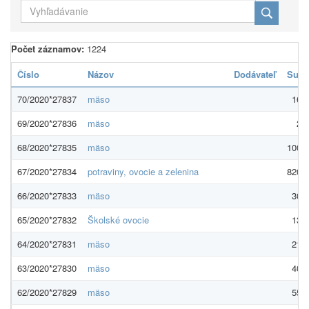
Počet záznamov:
1224
Číslo
Názov
Dodávateľ
Sum
70/2020*27837
mäso
16,0
69/2020*27836
mäso
2,0
68/2020*27835
mäso
100,0
67/2020*27834
potraviny, ovocie a zelenina
820,0
66/2020*27833
mäso
30,0
65/2020*27832
Školské ovocie
13,0
64/2020*27831
mäso
21,0
63/2020*27830
mäso
40,0
62/2020*27829
mäso
55,0