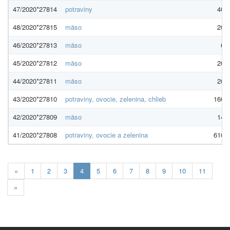
47/2020*27814
potraviny
40,0
48/2020*27815
mäso
20,0
46/2020*27813
mäso
6,0
45/2020*27812
mäso
20,0
44/2020*27811
mäso
20,0
43/2020*27810
potraviny, ovocie, zelenina, chlieb
160,0
42/2020*27809
mäso
14,0
41/2020*27808
potraviny, ovocie a zelenina
610,0
Aktuálna
«
1
2
3
4
5
6
7
8
9
10
11
stránka
»
4