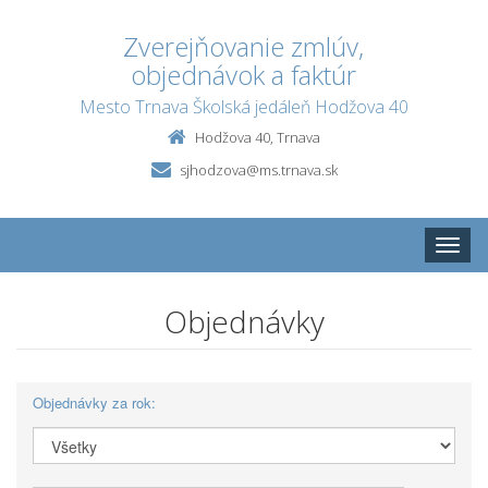
Zverejňovanie zmlúv,
objednávok a faktúr
Mesto Trnava Školská jedáleň Hodžova 40
Hodžova 40, Trnava
sjhodzova@ms.trnava.sk
Toggle
naviga
Objednávky
Objednávky za rok: