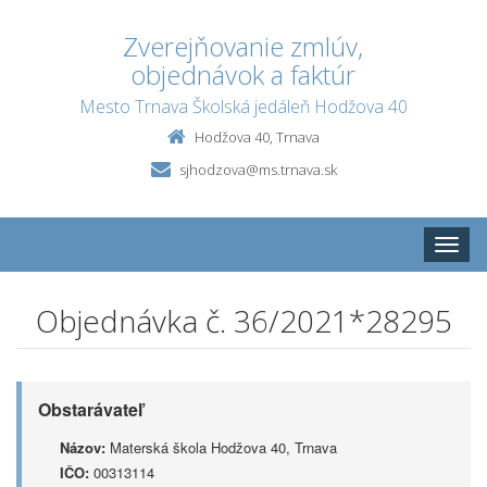
Zverejňovanie zmlúv,
objednávok a faktúr
Mesto Trnava Školská jedáleň Hodžova 40
Hodžova 40, Trnava
sjhodzova@ms.trnava.sk
Toggle
naviga
Objednávka č. 36/2021*28295
Obstarávateľ
Názov:
Materská škola Hodžova 40, Trnava
IČO:
00313114