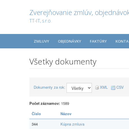
Zverejňovanie zmlúv, objednávok
TT-IT, s.r.o.
ZMLUVY
OBJEDNÁVKY
FAKTÚRY
KONTA
Všetky dokumenty
Dokumenty za rok:
XML
CSV
Počet záznamov:
1589
Číslo
Názov
344
Kúpna zmluva