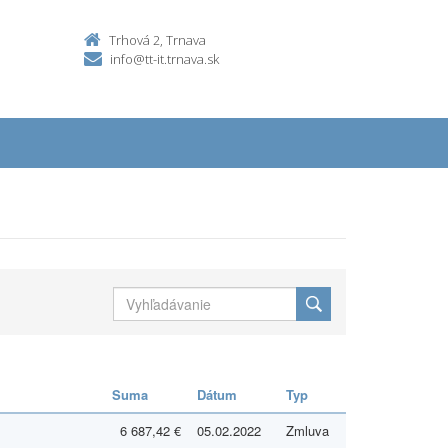
Trhová 2, Trnava
info@tt-it.trnava.sk
Suma
Dátum
Typ
6 687,42 €
05.02.2022
Zmluva