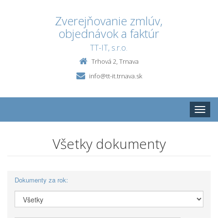
Zverejňovanie zmlúv,
objednávok a faktúr
TT-IT, s.r.o.
Trhová 2, Trnava
info@tt-it.trnava.sk
Toggle
naviga
Všetky dokumenty
Dokumenty za rok: