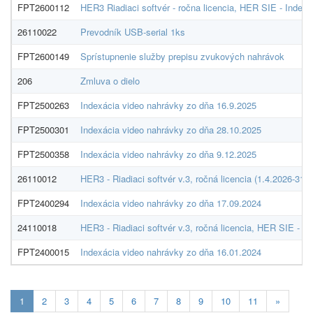
FPT2600112
HER3 Riadiaci softvér - ročna licencia, HER SIE - Index
26110022
Prevodník USB-serial 1ks
FPT2600149
Sprístupnenie služby prepisu zvukových nahrávok
206
Zmluva o dielo
FPT2500263
Indexácia video nahrávky zo dňa 16.9.2025
FPT2500301
Indexácia video nahrávky zo dňa 28.10.2025
FPT2500358
Indexácia video nahrávky zo dňa 9.12.2025
26110012
HER3 - Riadiaci softvér v.3, ročná licencia (1.4.2026-3
FPT2400294
Indexácia video nahrávky zo dňa 17.09.2024
24110018
HER3 - Riadiaci softvér v.3, ročná licencia, HER SIE - 
FPT2400015
Indexácia video nahrávky zo dňa 16.01.2024
Aktuálna
1
2
3
4
5
6
7
8
9
10
11
»
stránka