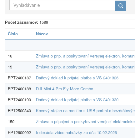
Počet záznamov:
1589
Číslo
Názov
16
Zmluva o prip. a poskytovaní verejnej elektron. komunik, s
15
Zmluva o prip. a poskytovaní verejnej elektron. komunik, 
FPT2400187
Daňový doklad k prijatej platbe s VS 2401326
FPT2400188
DJI Mini 4 Pro Fly More Combo
FPT2400190
Daňový doklad k prijatej platbe s VS 2401330
FPT2500340
Kovový stojan na monitor s USB portmi a bezdrôtovým n
150
Zmluva o pripojení a poskytovaní verejnej elektronickej k
FPT2600092
Indexácia video nahrávky zo dňa 10.02.2026