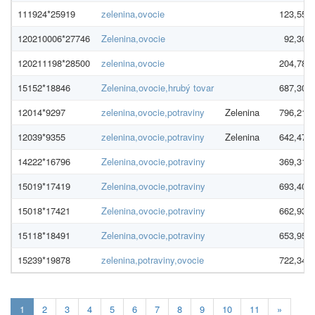
111924*25919
zelenina,ovocie
123,55 €
120210006*27746
Zelenina,ovocie
92,30 €
120211198*28500
zelenina,ovocie
204,78 €
15152*18846
Zelenina,ovocie,hrubý tovar
687,30 €
12014*9297
zelenina,ovocie,potraviny
Zelenina
796,21 €
12039*9355
zelenina,ovocie,potraviny
Zelenina
642,47 €
14222*16796
Zelenina,ovocie,potraviny
369,31 €
15019*17419
Zelenina,ovocie,potraviny
693,40 €
15018*17421
Zelenina,ovocie,potraviny
662,93 €
15118*18491
Zelenina,ovocie,potraviny
653,95 €
15239*19878
zelenina,potraviny,ovocie
722,34 €
Aktuálna
1
2
3
4
5
6
7
8
9
10
11
»