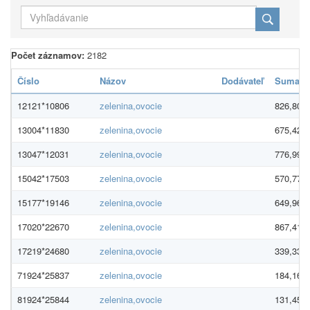
Počet záznamov:
2182
Číslo
Názov
Dodávateľ
Suma
12121*10806
zelenina,ovocie
826,80 €
13004*11830
zelenina,ovocie
675,42 €
13047*12031
zelenina,ovocie
776,99 €
15042*17503
zelenina,ovocie
570,77 €
15177*19146
zelenina,ovocie
649,96 €
17020*22670
zelenina,ovocie
867,41 €
17219*24680
zelenina,ovocie
339,33 €
71924*25837
zelenina,ovocie
184,16 €
81924*25844
zelenina,ovocie
131,45 €