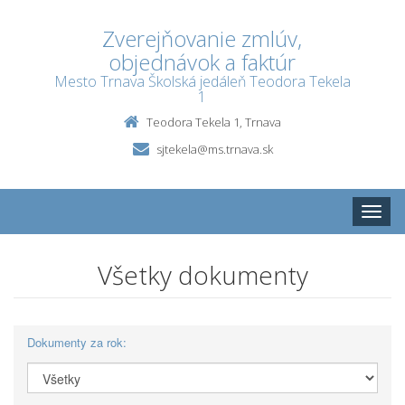
Zverejňovanie zmlúv,
objednávok a faktúr
Mesto Trnava Školská jedáleň Teodora Tekela
1
Teodora Tekela 1, Trnava
sjtekela@ms.trnava.sk
Toggle
naviga
Všetky dokumenty
Dokumenty za rok: