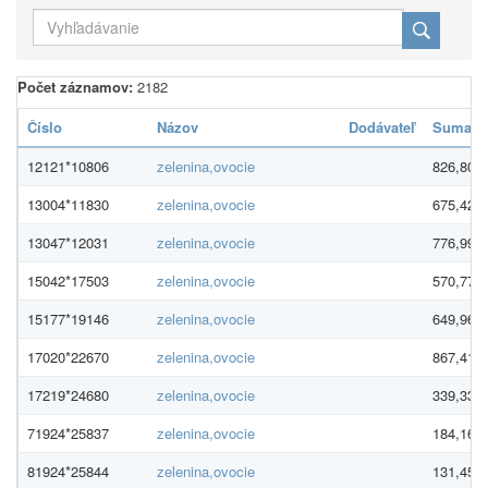
Počet záznamov:
2182
Číslo
Názov
Dodávateľ
Suma
12121*10806
zelenina,ovocie
826,80 €
13004*11830
zelenina,ovocie
675,42 €
13047*12031
zelenina,ovocie
776,99 €
15042*17503
zelenina,ovocie
570,77 €
15177*19146
zelenina,ovocie
649,96 €
17020*22670
zelenina,ovocie
867,41 €
17219*24680
zelenina,ovocie
339,33 €
71924*25837
zelenina,ovocie
184,16 €
81924*25844
zelenina,ovocie
131,45 €