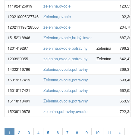
111924*25919
zelenina,ovocie
123,55 €
120210006*27746
Zelenina,ovocie
92,30 €
120211198*28500
zelenina,ovocie
204,78 €
15152*18846
Zelenina,ovocie,hrubý tovar
687,30 €
12014*9297
zelenina,ovocie,potraviny
Zelenina
796,21 €
12039*9355
zelenina,ovocie,potraviny
Zelenina
642,47 €
14222*16796
Zelenina,ovocie,potraviny
369,31 €
15019*17419
Zelenina,ovocie,potraviny
693,40 €
15018*17421
Zelenina,ovocie,potraviny
662,93 €
15118*18491
Zelenina,ovocie,potraviny
653,95 €
15239*19878
zelenina,potraviny,ovocie
722,34 €
Aktuálna
1
2
3
4
5
6
7
8
9
10
11
»