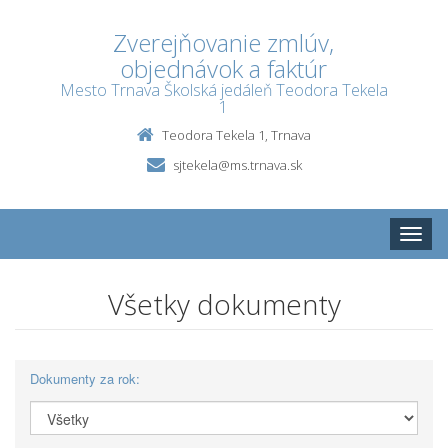
Zverejňovanie zmlúv,
objednávok a faktúr
Mesto Trnava Školská jedáleň Teodora Tekela
1
Teodora Tekela 1, Trnava
sjtekela@ms.trnava.sk
Toggle
naviga
Všetky dokumenty
Dokumenty za rok: