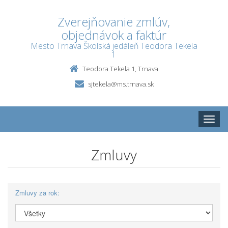
Zverejňovanie zmlúv,
objednávok a faktúr
Mesto Trnava Školská jedáleň Teodora Tekela
1
Teodora Tekela 1, Trnava
sjtekela@ms.trnava.sk
Toggle
naviga
Zmluvy
Zmluvy za rok: