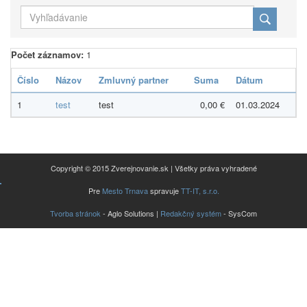
Počet záznamov:
1
Číslo
Názov
Zmluvný partner
Suma
Dátum
1
test
test
0,00 €
01.03.2024
Copyright © 2015 Zverejnovanie.sk | Všetky práva vyhradené
Pre
Mesto Trnava
spravuje
TT-IT, s.r.o.
Tvorba stránok
- Aglo Solutions |
Redakčný systém
- SysCom