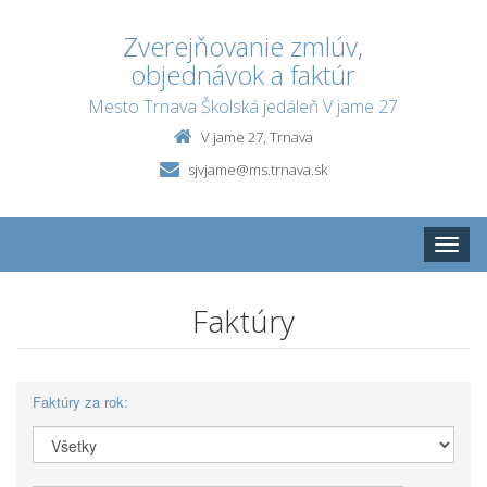
Zverejňovanie zmlúv,
objednávok a faktúr
Mesto Trnava Školská jedáleň V jame 27
V jame 27, Trnava
sjvjame@ms.trnava.sk
Toggle
naviga
Faktúry
Faktúry za rok: