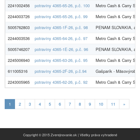
2241002456
potraviny 4365-65-26, p.č. 100
Metro Cash & Carry SR s
2244003726
potraviny 4365-65-26, p.č. 99
Metro Cash & Carry SR s
5005762803
potraviny 4365-1F-26, p.č. 98
PENAM SLOVAKIA, a.s
2244003536
potraviny 4365-64-26, p.č. 97
Metro Cash & Carry SR s
5005746207
potraviny 4365-1E-26, p.č. 96
PENAM SLOVAKIA, a.s
2245006940
potraviny 4365-63-26, p.č. 95
Metro Cash & Carry SR s
611005316
potraviny 4365-2F-26, p.č.94
Gašparík - Mäsovýroba s
2243005965
potraviny 4365-62-26, p.č. 92
Metro Cash & Carry SR s
Aktuálna
1
2
3
4
5
6
7
8
9
10
11
»
stránka
1
Copyright © 2015 Zverejnovanie.sk | Všetky práva vyhradené