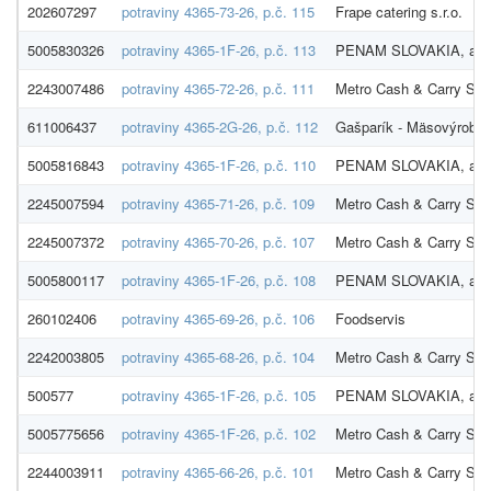
202607297
potraviny 4365-73-26, p.č. 115
Frape catering s.r.o.
5005830326
potraviny 4365-1F-26, p.č. 113
PENAM SLOVAKIA, a.s
2243007486
potraviny 4365-72-26, p.č. 111
Metro Cash & Carry SR s
611006437
potraviny 4365-2G-26, p.č. 112
Gašparík - Mäsovýroba s
5005816843
potraviny 4365-1F-26, p.č. 110
PENAM SLOVAKIA, a.s
2245007594
potraviny 4365-71-26, p.č. 109
Metro Cash & Carry SR s
2245007372
potraviny 4365-70-26, p.č. 107
Metro Cash & Carry SR s
5005800117
potraviny 4365-1F-26, p.č. 108
PENAM SLOVAKIA, a.s
260102406
potraviny 4365-69-26, p.č. 106
Foodservis
2242003805
potraviny 4365-68-26, p.č. 104
Metro Cash & Carry SR s
500577
potraviny 4365-1F-26, p.č. 105
PENAM SLOVAKIA, a.s
5005775656
potraviny 4365-1F-26, p.č. 102
Metro Cash & Carry SR s
2244003911
potraviny 4365-66-26, p.č. 101
Metro Cash & Carry SR s