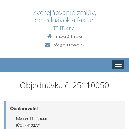
Zverejňovanie zmlúv,
objednávok a faktúr
TT-IT, s.r.o.
Trhová 2, Trnava
info@tt-it.trnava.sk
Toggle
naviga
Objednávka č. 25110050
Obstarávateľ
Názov:
TT-IT, s.r.o.
IČO:
44102771