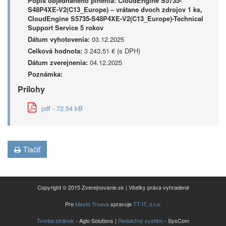
Popis objednaného plnenia:
CloudEngine S5735-
S48P4XE-V2(C13_Europe) – vrátane dvoch zdrojov 1 ks,
CloudEngine S5735-S48P4XE-V2(C13_Europe)-Technical
Support Service 5 rokov
Dátum vyhotovenia:
03.12.2025
Celková hodnota:
3 243,51 € (s DPH)
Dátum zverejnenia:
04.12.2025
Poznámka:
Prílohy
pdf - 72.54 kB
Tlačiť
Copyright © 2015 Zverejnovanie.sk | Všetky práva vyhradené
Pre
Mesto Trnava
spravuje
TT-IT, s.r.o.
Tvorba stránok
- Aglo Solutions |
Redakčný systém
- SysCom