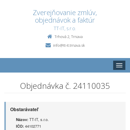
Zverejňovanie zmlúv,
objednávok a faktúr
TT-IT, s.r.o.
Trhová 2, Trnava
info@tt-it.trnava.sk
Toggle
naviga
Objednávka č. 24110035
Obstarávateľ
Názov:
TT-IT, s.r.o.
IČO:
44102771