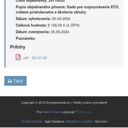
Číslo objednávky:
24110035
Popis objednaného plnenia:
Sada pre rozpoznávanie EČV,
vrátane príslušenstva a školenia obluhy
Dátum vyhotovenia:
25.09.2024
Celková hodnota:
6 156,00 € (s DPH)
Dátum zverejnenia:
25.09.2024
Poznámka:
Prílohy
pdf - 62.52 kB
Tlačiť
Copyright © 2015 Zverejnovanie.sk | Všetky práva vyhradené
Pre
Mesto Trnava
spravuje
TT-IT, s.r.o.
Tvorba stránok
- Aglo Solutions |
Redakčný systém
- SysCom