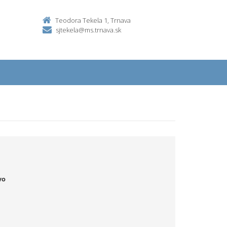
Teodora Tekela 1, Trnava
sjtekela@ms.trnava.sk
vo