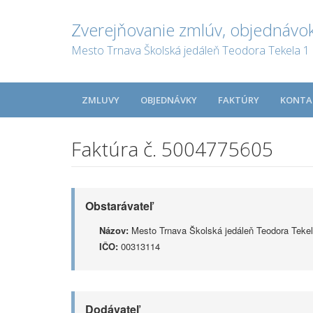
Zverejňovanie zmlúv, objednávok
Mesto Trnava Školská jedáleň Teodora Tekela 1
ZMLUVY
OBJEDNÁVKY
FAKTÚRY
KONTA
Faktúra č. 5004775605
Obstarávateľ
Názov:
Mesto Trnava Školská jedáleň Teodora Tekel
IČO:
00313114
Dodávateľ