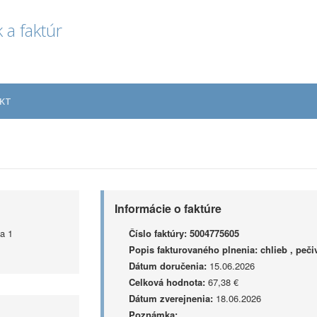
 a faktúr
KT
Informácie o faktúre
a 1
Číslo faktúry:
5004775605
Popis fakturovaného plnenia:
chlieb , peči
Dátum doručenia:
15.06.2026
Celková hodnota:
67,38 €
Dátum zverejnenia:
18.06.2026
Poznámka: