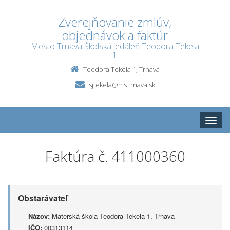
Zverejňovanie zmlúv,
objednávok a faktúr
Mesto Trnava Školská jedáleň Teodora Tekela
1
Teodora Tekela 1, Trnava
sjtekela@ms.trnava.sk
Toggle
naviga
Faktúra č. 411000360
Obstarávateľ
Názov:
Materská škola Teodora Tekela 1, Trnava
IČO:
00313114