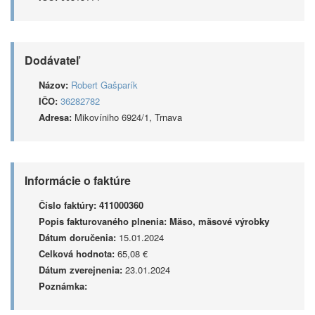
Dodávateľ
Názov:
Robert Gašparík
IČO:
36282782
Adresa:
Mikovíniho 6924/1, Trnava
Informácie o faktúre
Číslo faktúry:
411000360
Popis fakturovaného plnenia:
Mäso, mäsové výrobky
Dátum doručenia:
15.01.2024
Celková hodnota:
65,08 €
Dátum zverejnenia:
23.01.2024
Poznámka: