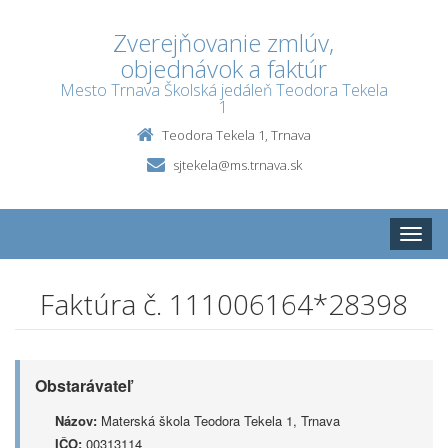
Zverejňovanie zmlúv,
objednávok a faktúr
Mesto Trnava Školská jedáleň Teodora Tekela
1
Teodora Tekela 1, Trnava
sjtekela@ms.trnava.sk
Toggle
naviga
Faktúra č. 111006164*28398
Obstarávateľ
Názov:
Materská škola Teodora Tekela 1, Trnava
IČO:
00313114