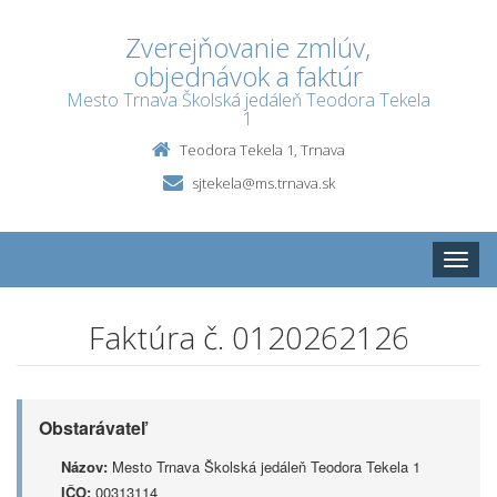
Zverejňovanie zmlúv,
objednávok a faktúr
Mesto Trnava Školská jedáleň Teodora Tekela
1
Teodora Tekela 1, Trnava
sjtekela@ms.trnava.sk
Toggle
naviga
Faktúra č. 0120262126
Obstarávateľ
Názov:
Mesto Trnava Školská jedáleň Teodora Tekela 1
IČO:
00313114