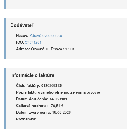
Dodávateľ
Názov:
Zdravé ovocie s.r.o
IČO:
37571281
Adresa:
Ovocná 10 Trnava 917 01
Informácie o faktúre
Číslo faktúry:
0120262126
Popis fakturovaného plnenia:
zelenina ,ovocie
Dátum doručenia:
14.05.2026
Celková hodnota:
170,51 €
Dátum zverejnenia:
19.05.2026
Poznámka: