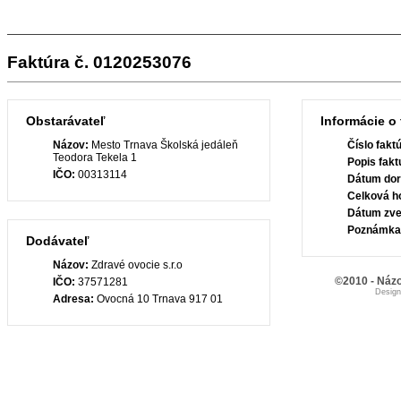
Faktúra č. 0120253076
Obstarávateľ
Informácie o 
Názov:
Mesto Trnava Školská jedáleň
Číslo fakt
Teodora Tekela 1
Popis fakt
IČO:
00313114
Dátum dor
Celková h
Dátum zve
Poznámka
Dodávateľ
Názov:
Zdravé ovocie s.r.o
©2010 - Názo
IČO:
37571281
Desig
Adresa:
Ovocná 10 Trnava 917 01