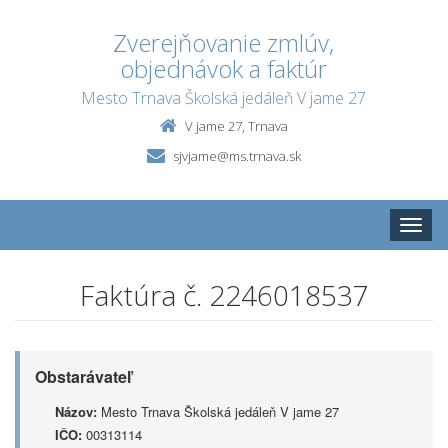
Zverejňovanie zmlúv,
objednávok a faktúr
Mesto Trnava Školská jedáleň V jame 27
V jame 27, Trnava
sjvjame@ms.trnava.sk
Toggle
naviga
Faktúra č. 2246018537
Obstarávateľ
Názov:
Mesto Trnava Školská jedáleň V jame 27
IČO:
00313114