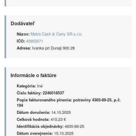
Dodávateľ
Názov:
Metro Cash & Carry SR s.r.o.
IČO:
45952671
Adresa:
Ivanka pri Dunaji 900 28
Informácie o faktúre
Kategória:
Iné
Číslo faktúry:
2246018537
Popis fakturovaného plnenia:
potraviny 4365-89-25, p.č.
194
Dátum doručenia:
14.10.2025
Celková hodnota:
410,23 €
Identifikácia objednávky:
4635-89-25
Dátum zverejnenia:
15.10.2025