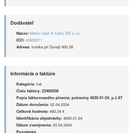
Dodávateľ
Názov:
Metro Cash & Carry SR s.r.o.
IČO:
45952671
Adresa:
Ivanka pri Dunaji 900 28
Informácie o faktúre
Kategória:
Iné
Číslo faktúry:
22400538
Popis fakturovaného plnenia:
potraviny 4635-31-24, p.č.67
Dátum doručenia:
02.04.2024
Celková hodnota:
483,34 €
Identifikácia objednávky:
4635-31-24
Dátum zverejnenia:
03.04.2024
Poznámka: