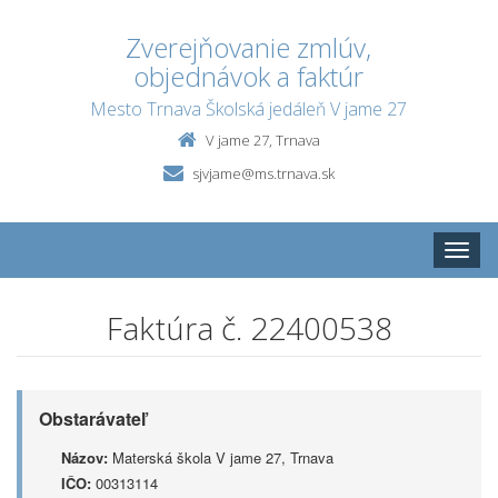
Zverejňovanie zmlúv,
objednávok a faktúr
Mesto Trnava Školská jedáleň V jame 27
V jame 27, Trnava
sjvjame@ms.trnava.sk
Toggle
naviga
Faktúra č. 22400538
Obstarávateľ
Názov:
Materská škola V jame 27, Trnava
IČO:
00313114