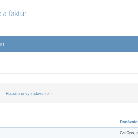
 a faktúr
KT
Rozšírené vyhľadávanie
Dodávate
CellQos, a