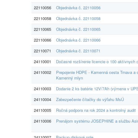
22110056
Objednávka č. 22110056
22110058
Objednávka č. 22110058
22110065
Objednávka č. 22110065
22110066
Objednávka č. 22110066
22110071
Objednávka č. 22110071
24110001
Dočasné rozšírenie licencie o 100 aktívnych
24110002
Prepojenie HDPE - Kamenná cesta Trnava a d
Kamenný mlyn
24110003
Dodanie 2 ks batérie 12V/7Ah (výmena v UPS
24110004
Zabezpečenie čítačky do výťahu MsÚ
24110005
Ročná podpora na rok 2024 a kontrolný audit
24110006
Prenájom systému JOSEPHINE a službu Asi
24110007
Backup diskové pole