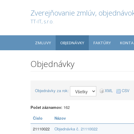
Zverejňovanie zmlúv, objednávok
TT-IT, s.r.o.
ZMLUVY
OBJEDNÁVKY
FAKTÚRY
KONTA
Objednávky
Objednávky za rok:
XML
CSV
Počet záznamov:
162
Číslo
Názov
21110022
Objednávka č. 21110022