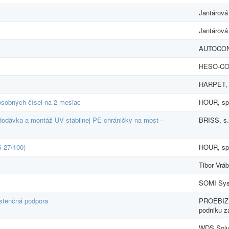
Jantárová 
Jantárová 
AUTOCONT
HESO-COM
HARPET, s
 osobných čísel na 2 mesiac
HOUR, spol
odávka a montáž UV stabilnej PE chráničky na most -
BRISS, s.
 27/100)
HOUR, spol
Tibor Vrá
SOMI Sys
stenčná podpora
PROEBIZ s
podniku z
WDS Soluti