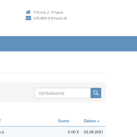
Trhová 2, Trnava
info@tt-it.trnava.sk
ľ
Suma
Dátum
.s.
0,00 €
03.06.2021