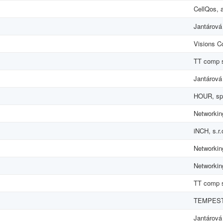
CellQos, a
Jantárová 
Visions Co
TT comp s
Jantárová 
HOUR, spol
Networking
iNCH, s.r.
Networking
Networking
TT comp s
TEMPEST
Jantárová 