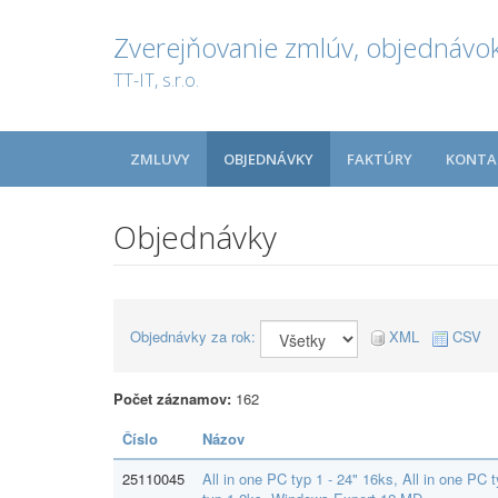
Zverejňovanie zmlúv, objednávok
TT-IT, s.r.o.
ZMLUVY
OBJEDNÁVKY
FAKTÚRY
KONTA
Objednávky
Objednávky za rok:
XML
CSV
Počet záznamov:
162
Číslo
Názov
25110045
All in one PC typ 1 - 24" 16ks, All in one PC