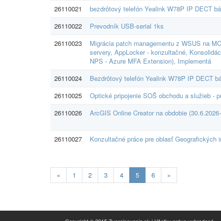
26110021
bezdrôtový telefón Yealink W78P IP DECT báza+
26110022
Prevodník USB-serial 1ks
26110023
Migrácia patch managementu z WSUS na MCM,
servery, AppLocker - konzultačné, Konsolidá
NPS - Azure MFA Extension), Implementá
26110024
Bezdrôtový telefón Yealink W78P IP DECT báza
26110025
Optické pripojenie SOŠ obchodu a služieb -
26110026
ArcGIS Online Creator na obdobie (30.6.2026
26110027
Konzultačné práce pre oblasť Geografických
Aktuálna
«
1
2
3
4
5
6
»
stránka
5