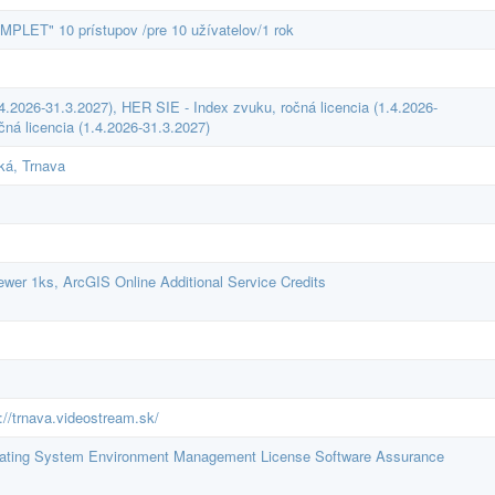
MPLET" 10 prístupov /pre 10 užívatelov/1 rok
1.4.2026-31.3.2027), HER SIE - Index zvuku, ročná licencia (1.4.2026-
á licencia (1.4.2026-31.3.2027)
ká, Trnava
wer 1ks, ArcGIS Online Additional Service Credits
://trnava.videostream.sk/
rating System Environment Management License Software Assurance