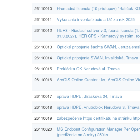
26110010
Hromadná licencia (10 prístupov) "Balíček KO
26110011
Vykonanie inventarizácie a UZ za rok 2025
26110012
HER3 - Riadiaci softvér v.3, ročná licencia (
31.3.2027), HER CPS - Kamerový systém, ročn
26110013
Optické pripojenie šachta SWAN, Jeruzalems
26110014
Optické pripojenie SWAN, Invalidská, Trnava
26110015
Prekládka OK Nerudová ul. Trnava
26110016
ArcGIS Online Creator 1ks, ArcGIS Online Vie
26110017
oprava HDPE, Jirásková 24, Trnava
26110018
oprava HDPE, vnútroblok Nerudova 3, Trnava
26110019
zabezpečenie https certifikátu na stránku http
26110020
MS Endpoint Configuration Manager Per Ope
(predĺženie na 3 roky) 250ks