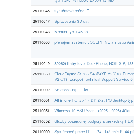
typ 1 2ks, Windows Expert 12 MD
25110046
systémové práce IT
25110047
Spracovanie 3D dát
25110048
Monitor typ 1 45 ks
26110003
prenájom systému JOSEPHINE a službu Asist
25110049
8008G Entry-level DeskPhone, NOE-SIP, 128x
25110050
CloudEngine S5735-S48P4XE-V2(C13_Europe)
V2(C13_Europe)-Technical Support Service 5
26110002
Notebook typ 1 1ks
26110001
All in one PC typ 1 - 24" 2ks, PC desktop typ
25110051
Windows 10 ESU Year 1 (2025 - 2026) 40ks
25110052
Služby pozáručnej podpory a prevádzky PB
26110009
Systémové práce IT - IU74 - krátenie P144 p