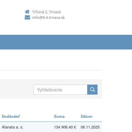
Trhová 2, Trnava
info@tt-it.trnava.sk
Dodávateľ
Suma
Dátum
Alanata a. s.
134 906,40 €
06.11.2025