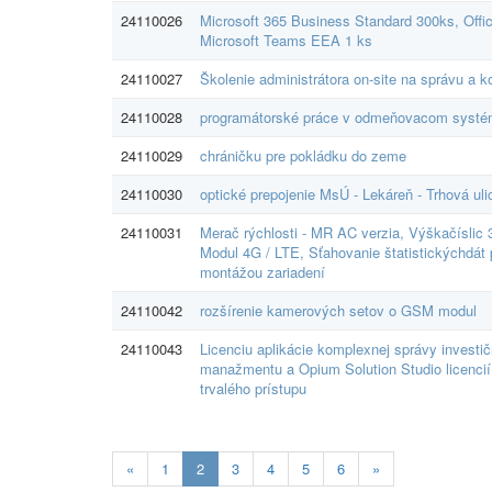
24110026
Microsoft 365 Business Standard 300ks, Off
Microsoft Teams EEA 1 ks
24110027
Školenie administrátora on-site na správu a
24110028
programátorské práce v odmeňovacom syst
24110029
chráničku pre pokládku do zeme
24110030
optické prepojenie MsÚ - Lekáreň - Trhová uli
24110031
Merač rýchlosti - MR AC verzia, Výškačíslic 3
Modul 4G / LTE, Sťahovanie štatistickýchdát 
montážou zariadení
24110042
rozšírenie kamerových setov o GSM modul
24110043
Licenciu aplikácie komplexnej správy investi
manažmentu a Opium Solution Studio licencií 
trvalého prístupu
Aktuálna
«
1
2
3
4
5
6
»
stránka