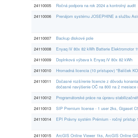
24110005
Ročná podpora na rok 2024 a kontrolný audit
24110006
Prenájom systému JOSEPHINE a službu Asi
24110007
Backup diskové pole
24110008
Enyaq iV 80x 82 kWh Batterie Elektromotor 1
24110009
Doplnková výbava k Enyaq iV 80x 82 kWh
24110010
Hromadná licencia (10 prístupov) "Balíček KO
24110011
Dočasné rozšírenie licencie z dôvodu konania
dočasné navýšenie OČ na 800 na 2 mesiace (j
24110012
Programátorské práce na úpravu stabilizačn
24110013
SIP Premium license - 1 user 2ks, Gigaset C
24110014
EPI Právny systém Prémium - ročný prístup 
24110015
ArcGIS Online Viewer 1ks, ArcGIS Online GIS