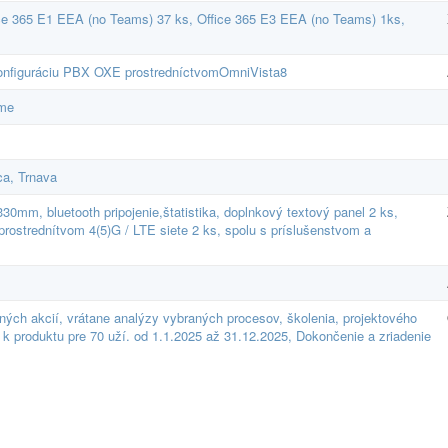
ice 365 E1 EEA (no Teams) 37 ks, Office 365 E3 EEA (no Teams) 1ks,
 konfiguráciu PBX OXE prostredníctvomOmniVista8
éme
ca, Trnava
30mm, bluetooth pripojenie,štatistika, doplnkový textový panel 2 ks,
prostrednítvom 4(5)G / LTE siete 2 ks, spolu s príslušenstvom a
čných akcií, vrátane analýzy vybraných procesov, školenia, projektového
k produktu pre 70 uží. od 1.1.2025 až 31.12.2025, Dokončenie a zriadenie