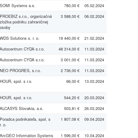
SOMI Systems a.s.
780,00 €
05.02.2024
PROEBIZ s.r.o., organizačná
3 588,00 €
06.02.2024
zložka podniku zahraničnej
osoby
WDS Solutions s. r. o.
19 440,00 €
21.02.2024
Autocentrum CYDA s.r.o.
48 314,00 €
11.03.2024
Autocentrum CYDA s.r.o.
3 001,00 €
11.03.2024
NEO PROGRES, s.r.o.
2 736,00 €
11.03.2024
HOUR, spol. s r.o.
96,00 €
13.03.2024
HOUR, spol. s r.o.
544,20 €
20.03.2024
ALCASYS Slovakia, a.s.
503,81 €
26.03.2024
Poradca podnikateľa, spol. s
1 807,08 €
09.04.2024
r. o.
ArcGEO Information Systems
1 596,00 €
10.04.2024