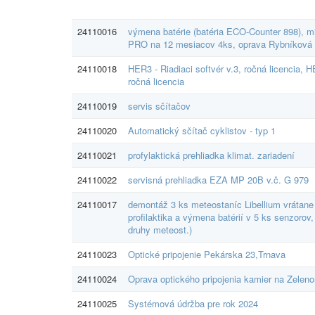
24110016
výmena batérie (batéria ECO-Counter 898), mi
PRO na 12 mesiacov 4ks, oprava Rybníková u
24110018
HER3 - Riadiaci softvér v.3, ročná licencia,
ročná licencia
24110019
servis sčítačov
24110020
Automatický sčítač cyklistov - typ 1
24110021
profylaktická prehliadka klimat. zariadení
24110022
servisná prehliadka EZA MP 20B v.č. G 979
24110017
demontáž 3 ks meteostaníc Libellium vrátane 
profilaktika a výmena batérií v 5 ks senzorov
druhy meteost.)
24110023
Optické pripojenie Pekárska 23,Trnava
24110024
Oprava optického pripojenia kamier na Zelen
24110025
Systémová údržba pre rok 2024