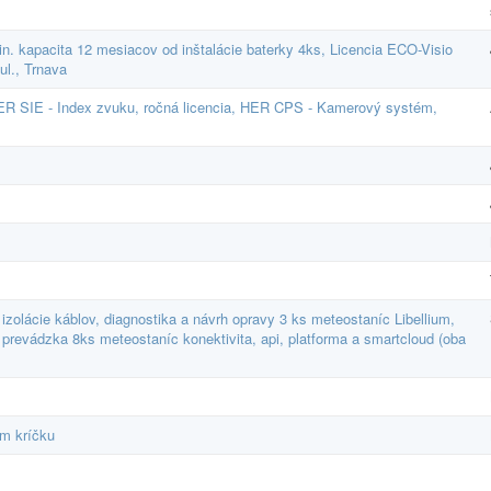
n. kapacita 12 mesiacov od inštalácie baterky 4ks, Licencia ECO-Visio
l., Trnava
 HER SIE - Index zvuku, ročná licencia, HER CPS - Kamerový systém,
izolácie káblov, diagnostika a návrh opravy 3 ks meteostaníc Libellium,
, prevádzka 8ks meteostaníc konektivita, api, platforma a smartcloud (oba
om kríčku