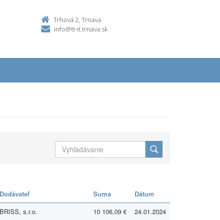
Trhová 2, Trnava
info@tt-it.trnava.sk
Dodávateľ
Suma
Dátum
BRISS, s.r.o.
10 106,09 €
24.01.2024