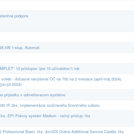
stenčná podpora
95 kW 1-stup. Automat.
MPLET" 10 prístupov /pre 10 užívatelov/1 rok
 volieb - dočasné navýšenie OČ na 700 na 2 mesiace (apríl-máj 2024),
ún-júl 2024)
ého príplatku v odmeňovacom systéme
530 IP 2ks, Implementácia rozšíreného licenčného súboru
1ks, EPI Právny systém Medium - ročný prístup 1ks
 Professional Basic 1ks, ArcGIS Online Additional Service Credits 1ks