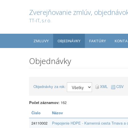
Zverejňovanie zmlúv, objednávok
TT-IT, s.r.o.
ZMLUVY
OBJEDNÁVKY
FAKTÚRY
KONTA
Objednávky
Objednávky za rok:
XML
CSV
Počet záznamov:
162
Číslo
Názov
24110002
Prepojenie HDPE - Kamenná cesta Trnava a 