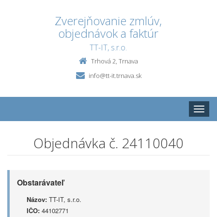
Zverejňovanie zmlúv,
objednávok a faktúr
TT-IT, s.r.o.
Trhová 2, Trnava
info@tt-it.trnava.sk
Toggle
naviga
Objednávka č. 24110040
Obstarávateľ
Názov:
TT-IT, s.r.o.
IČO:
44102771