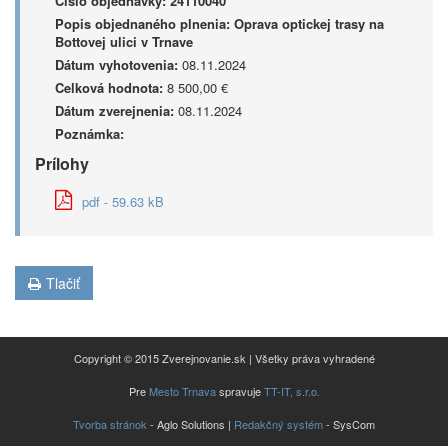
Číslo objednávky:
24110040
Popis objednaného plnenia:
Oprava optickej trasy na
Bottovej ulici v Trnave
Dátum vyhotovenia:
08.11.2024
Celková hodnota:
8 500,00 €
Dátum zverejnenia:
08.11.2024
Poznámka:
Prílohy
pdf - 59.63 kB
Tlačiť
Copyright © 2015 Zverejnovanie.sk | Všetky práva vyhradené
Pre
Mesto Trnava
spravuje
TT-IT, s.r.o.
Tvorba stránok
- Aglo Solutions |
Redakčný systém
- SysCom