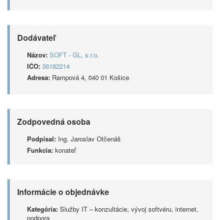
Dodávateľ
Názov:
SOFT - GL, s.r.o.
IČO:
36182214
Adresa:
Rampová 4, 040 01 Košice
Zodpovedná osoba
Podpísal:
Ing. Jaroslav Otčenáš
Funkcia:
konateľ
Informácie o objednávke
Kategória:
Služby IT – konzultácie, vývoj softvéru, internet,
podpora