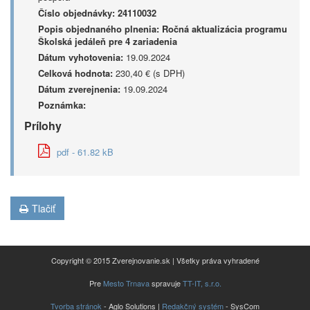
Číslo objednávky:
24110032
Popis objednaného plnenia:
Ročná aktualizácia programu
Školská jedáleň pre 4 zariadenia
Dátum vyhotovenia:
19.09.2024
Celková hodnota:
230,40 € (s DPH)
Dátum zverejnenia:
19.09.2024
Poznámka:
Prílohy
pdf - 61.82 kB
Tlačiť
Copyright © 2015 Zverejnovanie.sk | Všetky práva vyhradené
Pre
Mesto Trnava
spravuje
TT-IT, s.r.o.
Tvorba stránok
- Aglo Solutions |
Redakčný systém
- SysCom