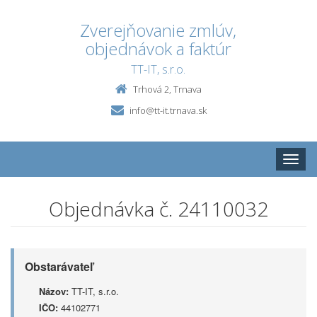
Zverejňovanie zmlúv,
objednávok a faktúr
TT-IT, s.r.o.
Trhová 2, Trnava
info@tt-it.trnava.sk
Toggle
naviga
Objednávka č. 24110032
Obstarávateľ
Názov:
TT-IT, s.r.o.
IČO:
44102771