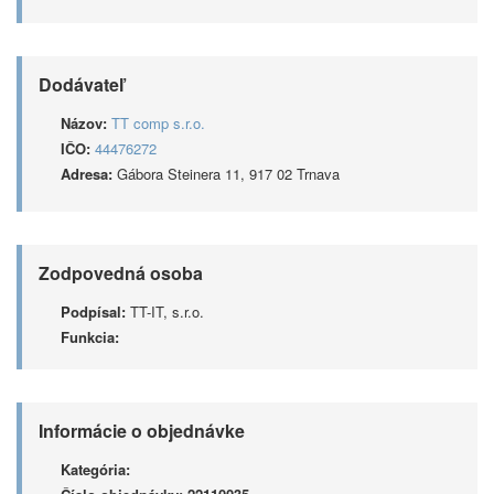
Dodávateľ
Názov:
TT comp s.r.o.
IČO:
44476272
Adresa:
Gábora Steinera 11, 917 02 Trnava
Zodpovedná osoba
Podpísal:
TT-IT, s.r.o.
Funkcia:
Informácie o objednávke
Kategória: