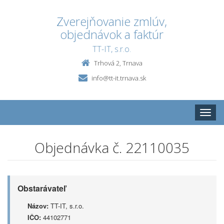
Zverejňovanie zmlúv,
objednávok a faktúr
TT-IT, s.r.o.
Trhová 2, Trnava
info@tt-it.trnava.sk
Toggle
naviga
Objednávka č. 22110035
Obstarávateľ
Názov:
TT-IT, s.r.o.
IČO:
44102771