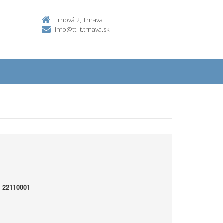
Trhová 2, Trnava
info@tt-it.trnava.sk
 22110001