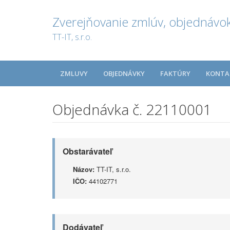
Zverejňovanie zmlúv, objednávok
TT-IT, s.r.o.
ZMLUVY
OBJEDNÁVKY
FAKTÚRY
KONTA
Objednávka č. 22110001
Obstarávateľ
Názov:
TT-IT, s.r.o.
IČO:
44102771
Dodávateľ