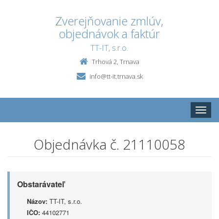
Zverejňovanie zmlúv,
objednávok a faktúr
TT-IT, s.r.o.
Trhová 2, Trnava
info@tt-it.trnava.sk
Toggle
naviga
Objednávka č. 21110058
Obstarávateľ
Názov:
TT-IT, s.r.o.
IČO:
44102771