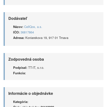
Dodávateľ
Názov:
CellQos, a.s.
IČO:
36817864
Adresa:
Koniarekova 19, 917 01 Trnava
Zodpovedná osoba
Podpísal:
TT-IT, s.r.o.
Funkcia:
Informácie o objednávke
Kategória: