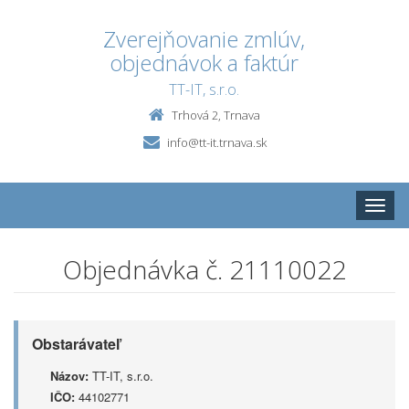
Zverejňovanie zmlúv,
objednávok a faktúr
TT-IT, s.r.o.
Trhová 2, Trnava
info@tt-it.trnava.sk
Toggle
naviga
Objednávka č. 21110022
Obstarávateľ
Názov:
TT-IT, s.r.o.
IČO:
44102771