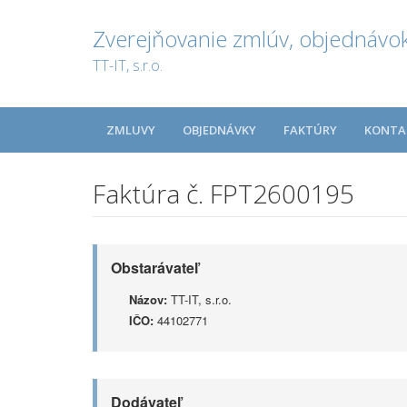
Zverejňovanie zmlúv, objednávok
TT-IT, s.r.o.
ZMLUVY
OBJEDNÁVKY
FAKTÚRY
KONTA
Faktúra č. FPT2600195
Obstarávateľ
Názov:
TT-IT, s.r.o.
IČO:
44102771
Dodávateľ