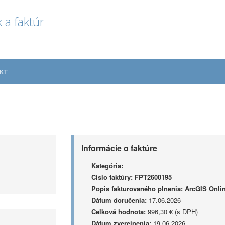
 a faktúr
KT
Informácie o faktúre
Kategória:
Číslo faktúry:
FPT2600195
Popis fakturovaného plnenia:
ArcGIS Onlin
Dátum doručenia:
17.06.2026
Celková hodnota:
996,30 € (s DPH)
Dátum zverejnenia:
19.06.2026