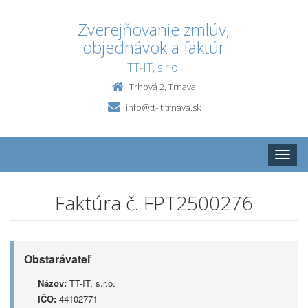
Zverejňovanie zmlúv,
objednávok a faktúr
TT-IT, s.r.o.
Trhová 2, Trnava
info@tt-it.trnava.sk
Toggle
naviga
Faktúra č. FPT2500276
Obstarávateľ
Názov:
TT-IT, s.r.o.
IČO:
44102771