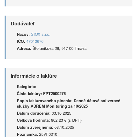
Dodávateľ
Názov:
SIOX s.r.o.
IČO:
47012676
Adresa:
Štefániková 26, 917 00 Trnava
Informácie o faktúre
Kategória:
Číslo faktúry:
FPT2500276
Popis fakturovaného plnenia:
Denné dátové softvérové
služby ABREM Monitoring za 10/2025
Dátum doručenia:
03.10.2025
Celková hodnota:
862,23 € (s DPH)
Dátum zverejnenia:
03.10.2025
Poznámka:
25VF0310