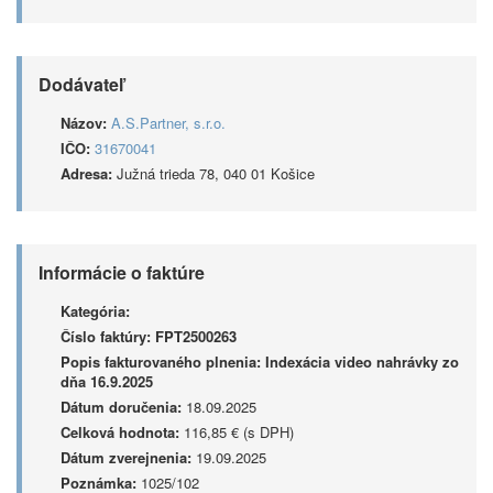
Dodávateľ
Názov:
A.S.Partner, s.r.o.
IČO:
31670041
Adresa:
Južná trieda 78, 040 01 Košice
Informácie o faktúre
Kategória:
Číslo faktúry:
FPT2500263
Popis fakturovaného plnenia:
Indexácia video nahrávky zo
dňa 16.9.2025
Dátum doručenia:
18.09.2025
Celková hodnota:
116,85 € (s DPH)
Dátum zverejnenia:
19.09.2025
Poznámka:
1025/102