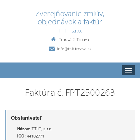
Zverejňovanie zmlúv,
objednávok a faktúr
TT-IT, s.r.o.
Trhová 2, Trnava
info@tt-it.trnava.sk
Toggle
naviga
Faktúra č. FPT2500263
Obstarávateľ
Názov:
TT-IT, s.r.o.
IČO:
44102771