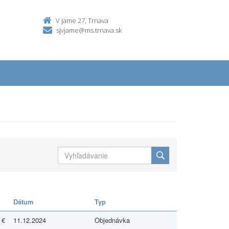
V jame 27, Trnava
sjvjame@ms.trnava.sk
Dátum
Typ
 €
11.12.2024
Objednávka