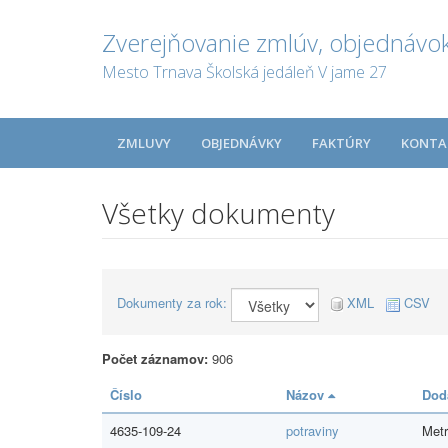
Zverejňovanie zmlúv, objednávok
Mesto Trnava Školská jedáleň V jame 27
ZMLUVY
OBJEDNÁVKY
FAKTÚRY
KONTA
Všetky dokumenty
Dokumenty za rok:
XML
CSV
Počet záznamov:
906
Číslo
Názov
Dod
4635-109-24
potraviny
Metr