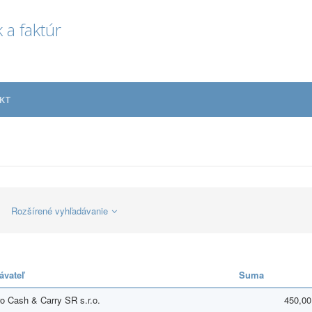
 a faktúr
KT
Rozšírené vyhľadávanie
ávateľ
Suma
o Cash & Carry SR s.r.o.
450,00