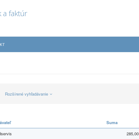
 a faktúr
KT
Rozšírené vyhľadávanie
ávateľ
Suma
servis
285,00