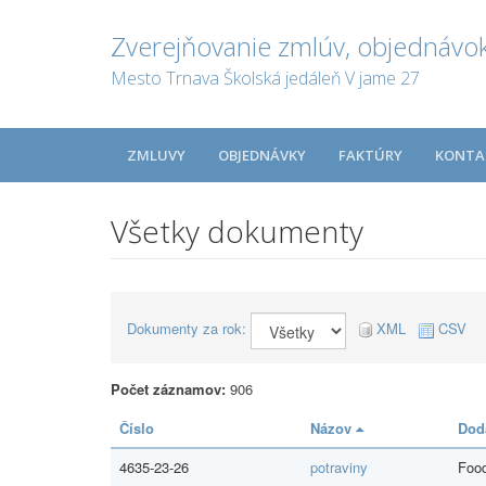
Zverejňovanie zmlúv, objednávok
Mesto Trnava Školská jedáleň V jame 27
ZMLUVY
OBJEDNÁVKY
FAKTÚRY
KONTA
Všetky dokumenty
Dokumenty za rok:
XML
CSV
Počet záznamov:
906
Číslo
Názov
Dod
4635-23-26
potraviny
Food