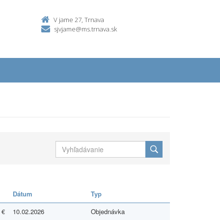
V jame 27, Trnava
sjvjame@ms.trnava.sk
Dátum
Typ
 €
10.02.2026
Objednávka