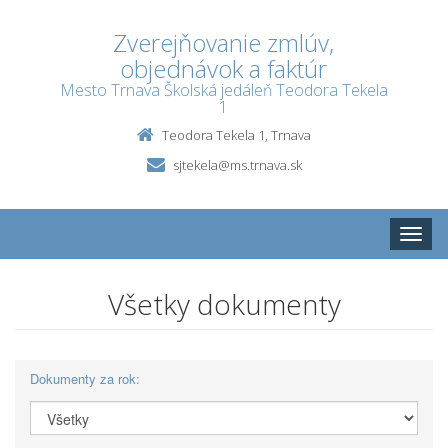
Zverejňovanie zmlúv,
objednávok a faktúr
Mesto Trnava Školská jedáleň Teodora Tekela
1
Teodora Tekela 1, Trnava
sjtekela@ms.trnava.sk
Toggle
naviga
Všetky dokumenty
Dokumenty za rok: