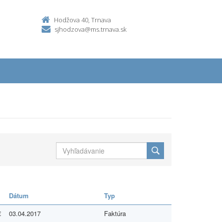
Hodžova 40, Trnava
sjhodzova@ms.trnava.sk
Dátum
Typ
€
03.04.2017
Faktúra