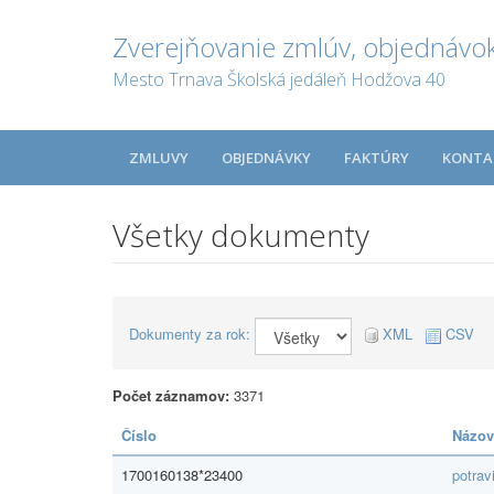
Zverejňovanie zmlúv, objednávok
Mesto Trnava Školská jedáleň Hodžova 40
ZMLUVY
OBJEDNÁVKY
FAKTÚRY
KONTA
Všetky dokumenty
Dokumenty za rok:
XML
CSV
Počet záznamov:
3371
Číslo
Názov
1700160138*23400
potrav