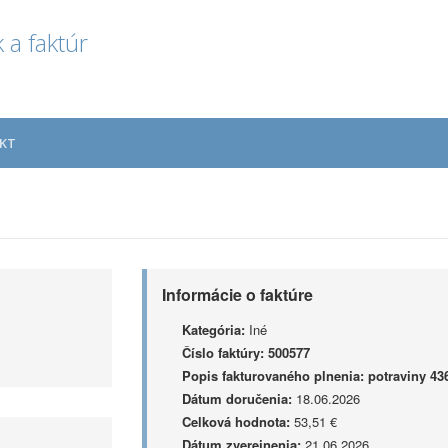
 a faktúr
KT
Informácie o faktúre
Kategória:
Iné
Číslo faktúry:
500577
Popis fakturovaného plnenia:
potraviny 436
Dátum doručenia:
18.06.2026
Celková hodnota:
53,51 €
Dátum zverejnenia:
21.06.2026