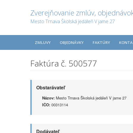
Zverejňovanie zmlúv, objednávok
Mesto Trnava Školská jedáleň V jame 27
ZMLUVY
OBJEDNÁVKY
FAKTÚRY
KONTA
Faktúra č. 500577
Obstarávateľ
Názov:
Mesto Trnava Školská jedáleň V jame 27
IČO:
00313114
Dodávateľ