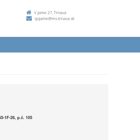
V jame 27, Trnava
sjvjame@ms.trnava.sk
5-1F-26, p.č. 105