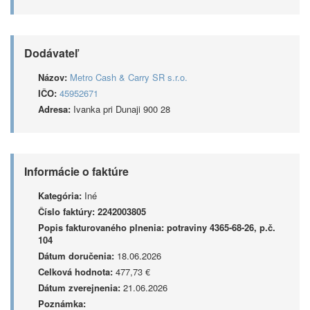
Dodávateľ
Názov:
Metro Cash & Carry SR s.r.o.
IČO:
45952671
Adresa:
Ivanka pri Dunaji 900 28
Informácie o faktúre
Kategória:
Iné
Číslo faktúry:
2242003805
Popis fakturovaného plnenia:
potraviny 4365-68-26, p.č.
104
Dátum doručenia:
18.06.2026
Celková hodnota:
477,73 €
Dátum zverejnenia:
21.06.2026
Poznámka: