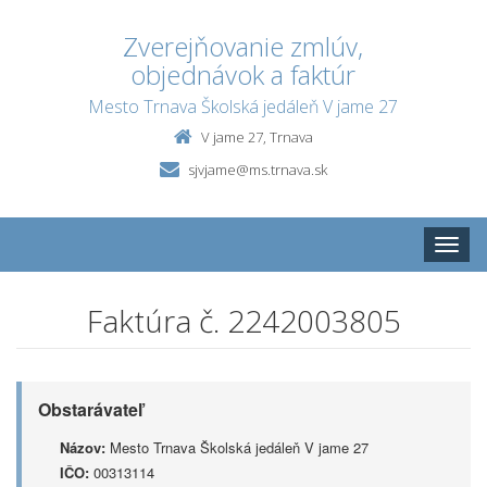
Zverejňovanie zmlúv,
objednávok a faktúr
Mesto Trnava Školská jedáleň V jame 27
V jame 27, Trnava
sjvjame@ms.trnava.sk
Toggle
naviga
Faktúra č. 2242003805
Obstarávateľ
Názov:
Mesto Trnava Školská jedáleň V jame 27
IČO:
00313114