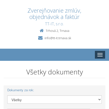
Zverejňovanie zmlúv,
objednávok a faktúr
TT-IT, s.r.o.
Trhová 2, Trnava
info@tt-it.trnava.sk
Toggle
naviga
Všetky dokumenty
Dokumenty za rok: