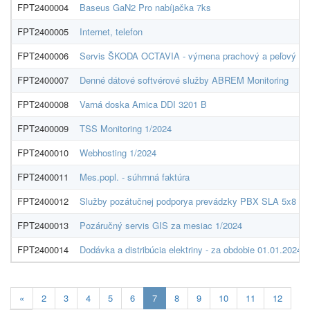
FPT2400004
Baseus GaN2 Pro nabíjačka 7ks
FPT2400005
Internet, telefon
FPT2400006
Servis ŠKODA OCTAVIA - výmena prachový a peľový filter
FPT2400007
Denné dátové softvérové služby ABREM Monitoring
FPT2400008
Varná doska Amica DDI 3201 B
FPT2400009
TSS Monitoring 1/2024
FPT2400010
Webhosting 1/2024
FPT2400011
Mes.popl. - súhrnná faktúra
FPT2400012
Služby pozátučnej podporya prevádzky PBX SLA 5x8
FPT2400013
Pozáručný servis GIS za mesiac 1/2024
FPT2400014
Dodávka a distribúcia elektriny - za obdobie 01.01.2024
Aktuálna
«
2
3
4
5
6
7
8
9
10
11
12
stránka