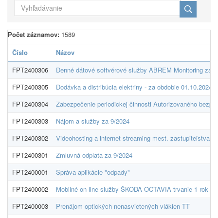
Počet záznamov:
1589
Číslo
Názov
FPT2400306
Denné dátové softvérové služby ABREM Monitoring za 1
FPT2400305
Dodávka a distribúcia elektriny - za obdobie 01.10.2024
FPT2400304
Zabezpečenie periodickej činnosti Autorizovaného bezpe
FPT2400303
Nájom a služby za 9/2024
FPT2400302
Videohosting a internet streaming mest. zastupiteľstva 
FPT2400301
Zmluvná odplata za 9/2024
FPT2400001
Správa aplikácie "odpady"
FPT2400002
Mobilné on-line služby ŠKODA OCTAVIA trvanie 1 rok
FPT2400003
Prenájom optických nenasvietených vlákien TT