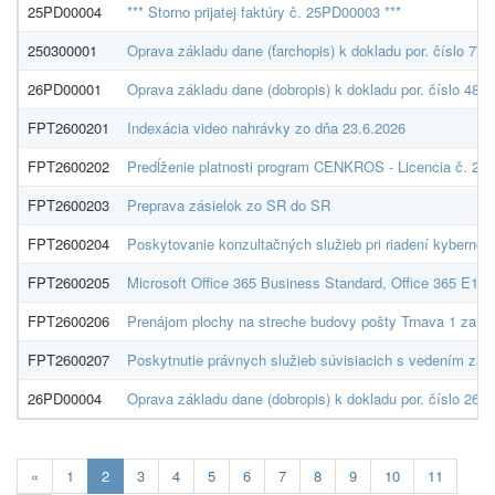
25PD00004
*** Storno prijatej faktúry č. 25PD00003 ***
250300001
Oprava základu dane (ťarchopis) k dokladu por. číslo 77
26PD00001
Oprava základu dane (dobropis) k dokladu por. číslo 486
FPT2600201
Indexácia video nahrávky zo dňa 23.6.2026
FPT2600202
Predĺženie platnosti program CENKROS - Licencia č. 2 a 
FPT2600203
Preprava zásielok zo SR do SR
FPT2600204
Poskytovanie konzultačných služieb pri riadení kybernet
FPT2600205
Microsoft Office 365 Business Standard, Office 365 E1
FPT2600206
Prenájom plochy na streche budovy pošty Trnava 1 za o
FPT2600207
Poskytnutie právnych služieb súvisiacich s vedením zá
26PD00004
Oprava základu dane (dobropis) k dokladu por. číslo 266
Aktuálna
«
1
2
3
4
5
6
7
8
9
10
11
stránka