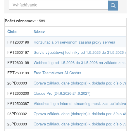
Počet záznamov:
1589
Číslo
Názov
FPT2600196
Konzultácia pri servisnom zásahu proxy servera
FPT2600197
Servis výpočtovej techniky od 1.5.2026 do 31.5.2026 na
FPT2600198
Webhosting od 1.5.2026 do 31.5.2026 na základe zmluvy
FPT2600199
Free TeamViewer AI Credits
26PD00003
Oprava základu dane (dobropis) k dokladu por. číslo 791
FPT2600200
Claude Pro (24.6.2026-24.6.2027)
FPT2500387
Videohosting a internet streaming mest. zastupiteľstva 
25PD00002
Oprava základu dane (dobropis) k dokladu por. číslo 486
25PD00003
Oprava základu dane (dobropis) k dokladu por. číslo 7