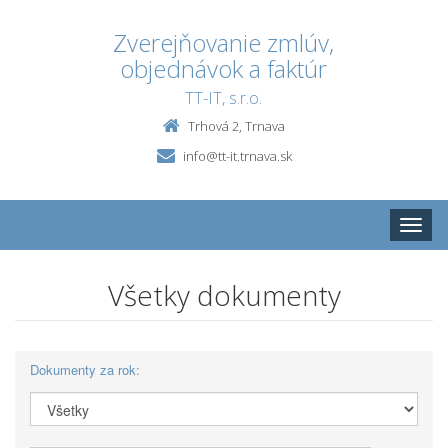
Zverejňovanie zmlúv,
objednávok a faktúr
TT-IT, s.r.o.
Trhová 2, Trnava
info@tt-it.trnava.sk
Toggle
naviga
Všetky dokumenty
Dokumenty za rok: