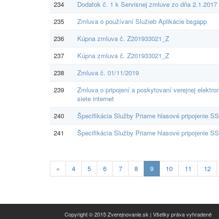
234
Dodatok č. 1 k Servisnej zmluve zo dňa 2.1.2017
235
Zmluva o používaní Služieb Aplikácie bsgapp
236
Kúpna zmluva č. Z201933021_Z
237
Kúpna zmluva č. Z201933021_Z
238
Zmluva č. 01/11/2019
239
Zmluva o pripojení a poskytovaní verejnej elektro
siete internet
240
Špecifikácia Služby Priame hlasové pripojenie 
241
Špecifikácia Služby Priame hlasové pripojenie 
Aktuálna
«
4
5
6
7
8
9
10
11
12
stránka
9
Copyright © 2015 Zverejnovanie.sk | Všetky práva vyhradené