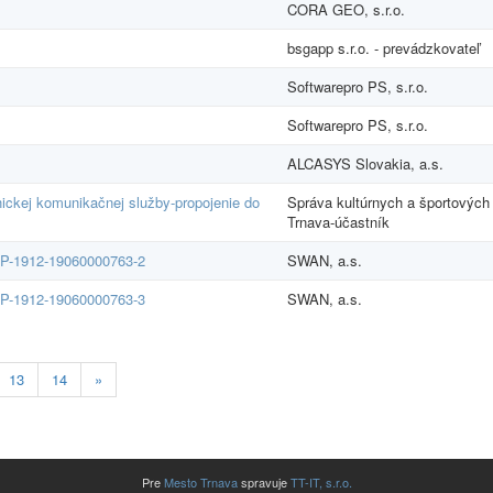
CORA GEO, s.r.o.
bsgapp s.r.o. - prevádzkovateľ
Softwarepro PS, s.r.o.
Softwarepro PS, s.r.o.
ALCASYS Slovakia, a.s.
nickej komunikačnej služby-propojenie do
Správa kultúrnych a športových
Trnava-účastník
SSP-1912-19060000763-2
SWAN, a.s.
SSP-1912-19060000763-3
SWAN, a.s.
13
14
»
Pre
Mesto Trnava
spravuje
TT-IT, s.r.o.