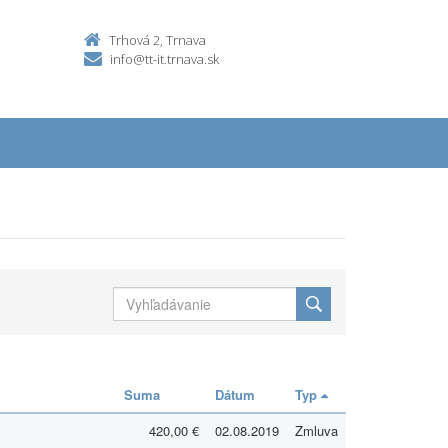
Trhová 2, Trnava
info@tt-it.trnava.sk
Suma
Dátum
Typ
420,00 €
02.08.2019
Zmluva