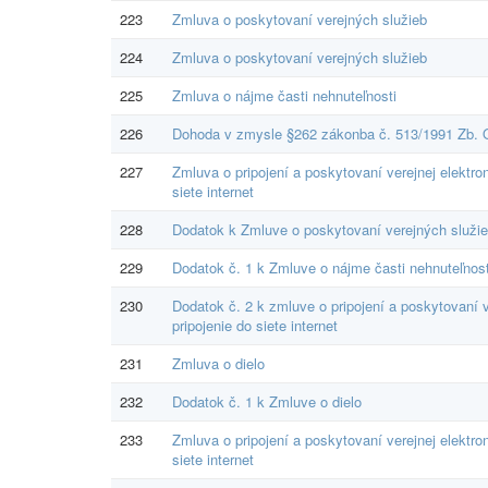
223
Zmluva o poskytovaní verejných služieb
224
Zmluva o poskytovaní verejných služieb
225
Zmluva o nájme časti nehnuteľnosti
226
Dohoda v zmysle §262 zákonba č. 513/1991 Zb.
227
Zmluva o pripojení a poskytovaní verejnej elektro
siete internet
228
Dodatok k Zmluve o poskytovaní verejných služi
229
Dodatok č. 1 k Zmluve o nájme časti nehnuteľnos
230
Dodatok č. 2 k zmluve o pripojení a poskytovaní 
pripojenie do siete internet
231
Zmluva o dielo
232
Dodatok č. 1 k Zmluve o dielo
233
Zmluva o pripojení a poskytovaní verejnej elektro
siete internet