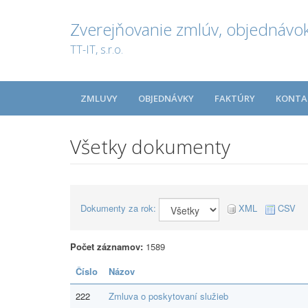
Zverejňovanie zmlúv, objednávok
TT-IT, s.r.o.
ZMLUVY
OBJEDNÁVKY
FAKTÚRY
KONTA
Všetky dokumenty
Dokumenty za rok:
XML
CSV
Počet záznamov:
1589
Číslo
Názov
222
Zmluva o poskytovaní služieb