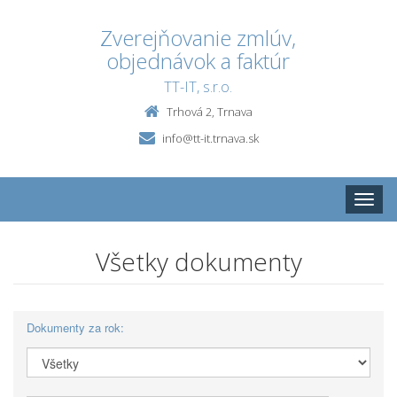
Zverejňovanie zmlúv,
objednávok a faktúr
TT-IT, s.r.o.
Trhová 2, Trnava
info@tt-it.trnava.sk
Toggle
naviga
Všetky dokumenty
Dokumenty za rok: