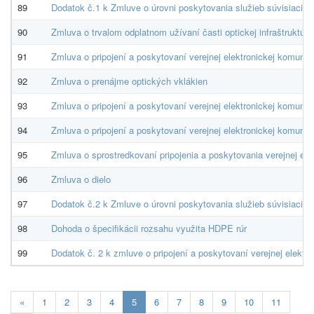
89
Dodatok č.1 k Zmluve o úrovni poskytovania služieb súvisiacic
90
Zmluva o trvalom odplatnom užívaní časti optickej infraštruktúr
91
Zmluva o pripojení a poskytovaní verejnej elektronickej komunika
92
Zmluva o prenájme optických vklákien
93
Zmluva o pripojení a poskytovaní verejnej elektronickej komunika
94
Zmluva o pripojení a poskytovaní verejnej elektronickej komunika
95
Zmluva o sprostredkovaní pripojenia a poskytovania verejnej ele
96
Zmluva o dielo
97
Dodatok č.2 k Zmluve o úrovni poskytovania služieb súvisiacich
98
Dohoda o špecifikácii rozsahu využita HDPE rúr
99
Dodatok č. 2 k zmluve o pripojení a poskytovaní verejnej elektro
Aktuálna
«
1
2
3
4
5
6
7
8
9
10
11
stránka