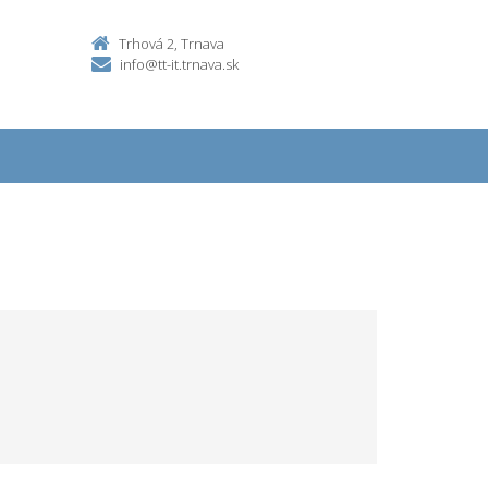
Trhová 2, Trnava
info@tt-it.trnava.sk