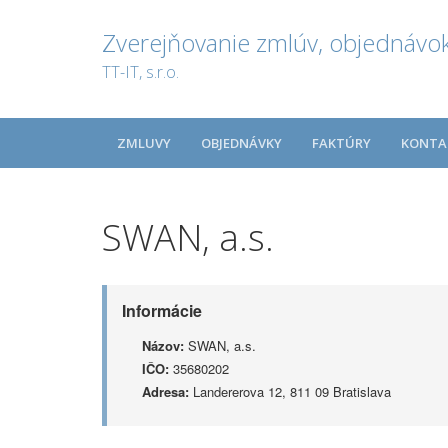
Zverejňovanie zmlúv, objednávok
TT-IT, s.r.o.
ZMLUVY
OBJEDNÁVKY
FAKTÚRY
KONTA
SWAN, a.s.
Informácie
Názov:
SWAN, a.s.
IČO:
35680202
Adresa:
Landererova 12, 811 09 Bratislava