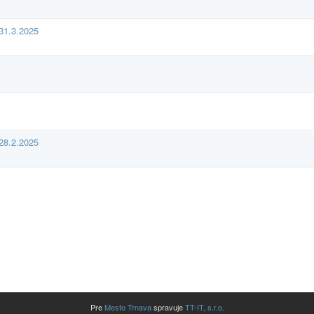
31.3.2025
28.2.2025
Pre
Mesto Trnava
spravuje
TT-IT, s.r.o.