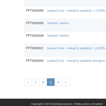
FPT2500056
Leased Line - mesačný poplatok 1.3.2025-
FPT2500055
Internet, telefon
FPT2500046
Internet, telefon
FPT2500031
Leased Line - mesačný poplatok 1.2.2025-
FPT2500003
Leased Line - mesačný poplatok prenájom
Aktuálna
«
1
2
3
4
»
stránka
3
Copyright © 2015 Zverejnovanie.sk | Všetky práva vyhradené