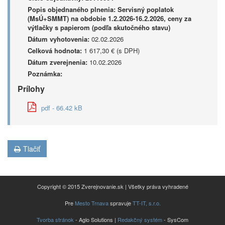
Popis objednaného plnenia:
Servisný poplatok
(MsÚ+SMMT) na obdobie 1.2.2026-16.2.2026, ceny za
výtlačky s papierom (podľa skutočného stavu)
Dátum vyhotovenia:
02.02.2026
Celková hodnota:
1 617,30 € (s DPH)
Dátum zverejnenia:
10.02.2026
Poznámka:
Prílohy
pdf - 66.42 kB
Tlačiť
Copyright © 2015 Zverejnovanie.sk | Všetky práva vyhradené
Pre
Mesto Trnava
spravuje
TT-IT, s.r.o.
Tvorba stránok
- Aglo Solutions |
Redakčný systém
- SysCom