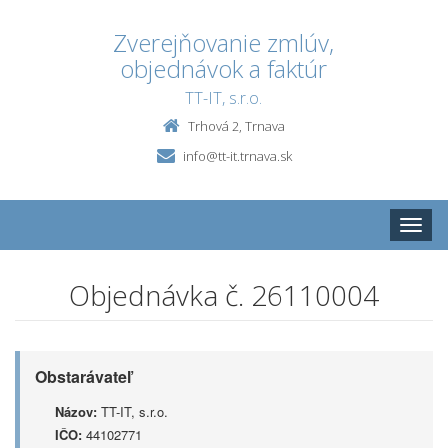
Zverejňovanie zmlúv,
objednávok a faktúr
TT-IT, s.r.o.
Trhová 2, Trnava
info@tt-it.trnava.sk
Toggle
naviga
Objednávka č. 26110004
Obstarávateľ
Názov:
TT-IT, s.r.o.
IČO:
44102771