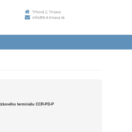
Trhová 2, Trnava
info@tt-it.trnava.sk
dzkového terminálu CCR-PD-P