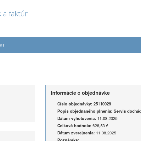
 a faktúr
KT
Informácie o objednávke
Číslo objednávky:
25110029
Popis objednaného plnenia:
Servis dochá
Dátum vyhotovenia:
11.08.2025
Celková hodnota:
628,53 €
Dátum zverejnenia:
11.08.2025
Poznámka: