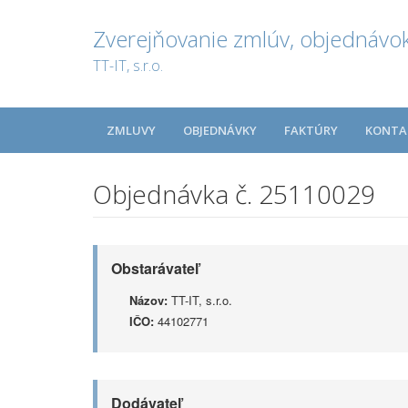
Zverejňovanie zmlúv, objednávok
TT-IT, s.r.o.
ZMLUVY
OBJEDNÁVKY
FAKTÚRY
KONTA
Objednávka č. 25110029
Obstarávateľ
Názov:
TT-IT, s.r.o.
IČO:
44102771
Dodávateľ