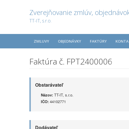
Zverejňovanie zmlúv, objednávok
TT-IT, s.r.o.
ZMLUVY
OBJEDNÁVKY
FAKTÚRY
KONTA
Faktúra č. FPT2400006
Obstarávateľ
Názov:
TT-IT, s.r.o.
IČO:
44102771
Dodávateľ