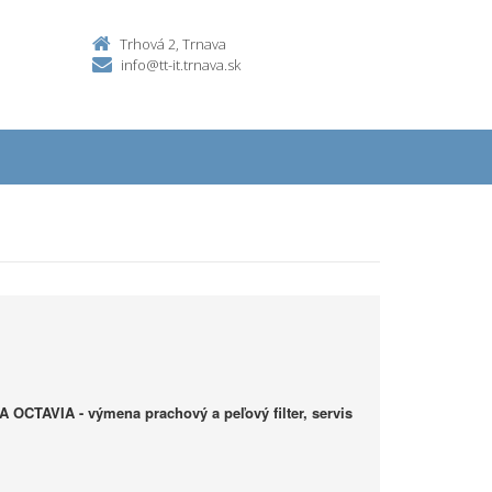
Trhová 2, Trnava
info@tt-it.trnava.sk
 OCTAVIA - výmena prachový a peľový filter, servis