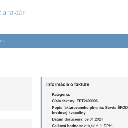
 a faktúr
KT
Informácie o faktúre
Kategória:
Číslo faktúry:
FPT2400006
Popis fakturovaného plnenia:
Servis ŠKODA
brzdovej kvapaliny
Dátum doručenia:
09.01.2024
Celková hodnota:
219,92 € (s DPH)