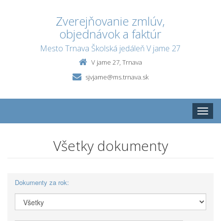
Zverejňovanie zmlúv,
objednávok a faktúr
Mesto Trnava Školská jedáleň V jame 27
V jame 27, Trnava
sjvjame@ms.trnava.sk
Toggle
naviga
Všetky dokumenty
Dokumenty za rok: