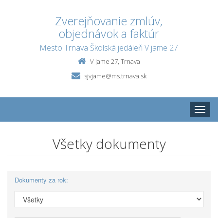
Zverejňovanie zmlúv,
objednávok a faktúr
Mesto Trnava Školská jedáleň V jame 27
V jame 27, Trnava
sjvjame@ms.trnava.sk
Toggle
naviga
Všetky dokumenty
Dokumenty za rok: